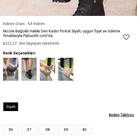
İndirim Oranı
:
%
9
İndirim
Nicole Bağcıklı Hakiki Deri Kadın Postal Siyah, uygun fiyat ve ödeme
fırsatlarıyla Pabuchh.com'da
₺222,22
`den başlayan taksitlerle
Renk Seçenekleri
Siyah
Beden Tablosu
36
37
38
39
40