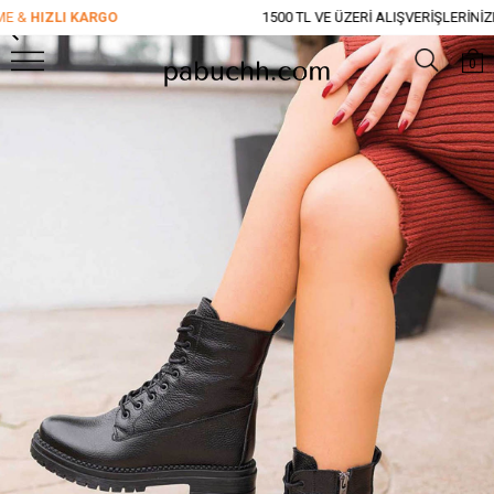
&
HIZLI KARGO
1500 TL VE ÜZERİ ALIŞVERİŞLERİNİZDE
0