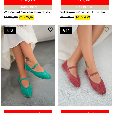
1574,99TL
1574,99TL
HAKİKİ DERİ
HAKİKİ DERİ
Will Kemerli Yuvarlak Burun Hakiki Süet Deri Babet Kırmızı
Will Kemerli Yuvarlak Burun Hakiki Süet Deri Babet Saks Mavi
₺1.999,99
₺1.749,99
₺1.999,99
₺1.749,99
%13
%13