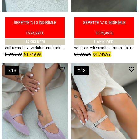
SEPETTE %10 İNDİRİMLE
SEPETTE %10 İNDİRİMLE
1574,99TL
1574,99TL
HAKİKİ DERİ
HAKİKİ DERİ
Will Kemerli Yuvarlak Burun Hakiki Süet Deri Babet Hardal
Will Kemerli Yuvarlak Burun Hakiki Süet Deri Babet Bebek Mavi
₺1.999,99
₺1.749,99
₺1.999,99
₺1.749,99
%13
%13