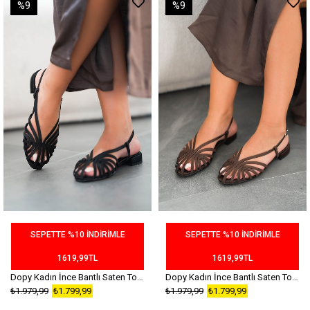
%9
%9
SEPETTE %10 İNDİRİMLE
SEPETTE %10 İNDİRİMLE
1619,99TL
1619,99TL
Dopy Kadın İnce Bantlı Saten Topuklu Babet Siyah
Dopy Kadın İnce Bantlı Saten Topuklu Babet Kahverengi
₺1.979,99
₺1.799,99
₺1.979,99
₺1.799,99