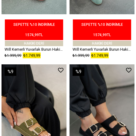
SEPETTE %10 İNDİRİMLE
SEPETTE %10 İNDİRİMLE
1574,99TL
1574,99TL
HAKİKİ DERİ
HAKİKİ DERİ
Will Kemerli Yuvarlak Burun Hakiki Süet Deri Babet Fuşya
Will Kemerli Yuvarlak Burun Hakiki Süet Deri Babet Su Yeşili
₺1.999,99
₺1.749,99
₺1.999,99
₺1.749,99
%9
%9