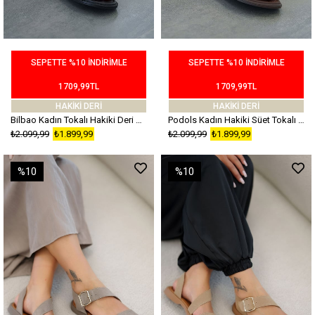
SEPETTE %10 İNDİRİMLE
SEPETTE %10 İNDİRİMLE
1709,99TL
1709,99TL
HAKİKİ DERİ
HAKİKİ DERİ
Bilbao Kadın Tokalı Hakiki Deri Sandalet Siyah
Podols Kadın Hakiki Süet Tokalı Sandalet Kahverengi
₺2.099,99
₺1.899,99
₺2.099,99
₺1.899,99
%10
%10