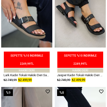
SEPETTE %10 İNDİRİMLE
SEPETTE %10 İNDİRİMLE
2249,99TL
2249,99TL
HAKİKİ DERİ
HAKİKİ DERİ
Lark Kadın Tokalı Hakiki Deri Sandalet Siyah
Jasper Kadın Tokalı Hakiki Deri Sandalet Siyah
₺2.749,99
₺2.499,99
₺2.749,99
₺2.499,99
%9
%8