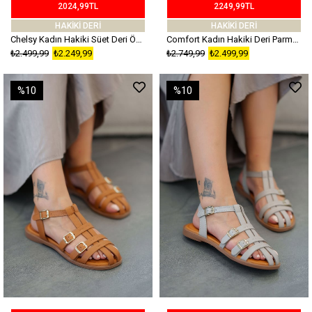
2024,99TL
2249,99TL
HAKİKİ DERİ
HAKİKİ DERİ
Chelsy Kadın Hakiki Süet Deri Önü Kapalı Sandalet Taba
Comfort Kadın Hakiki Deri Parmak Arası Sandalet Ekru
₺2.499,99
₺2.249,99
₺2.749,99
₺2.499,99
%10
%10