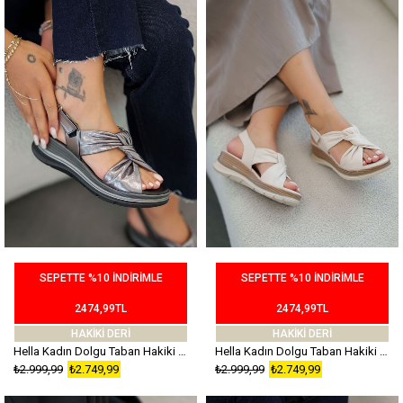
SEPETTE %10 İNDİRİMLE
SEPETTE %10 İNDİRİMLE
2474,99TL
2474,99TL
HAKİKİ DERİ
HAKİKİ DERİ
Hella Kadın Dolgu Taban Hakiki Deri Sandalet Platin
Hella Kadın Dolgu Taban Hakiki Deri Sandalet Ekru
₺2.999,99
₺2.749,99
₺2.999,99
₺2.749,99