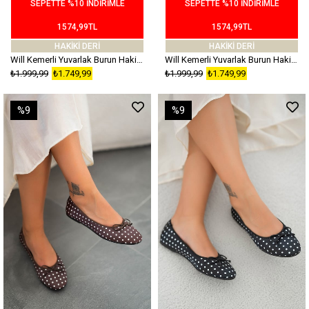
SEPETTE %10 İNDİRİMLE
SEPETTE %10 İNDİRİMLE
1574,99TL
1574,99TL
HAKİKİ DERİ
HAKİKİ DERİ
Will Kemerli Yuvarlak Burun Hakiki Süet Deri Babet Çimen Yeşili
Will Kemerli Yuvarlak Burun Hakiki Süet Deri Babet Gül Kurusu
₺1.999,99
₺1.749,99
₺1.999,99
₺1.749,99
%9
%9