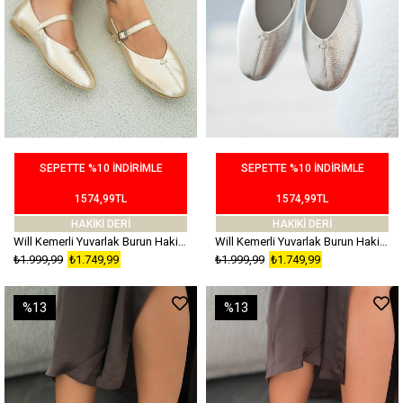
SEPETTE %10 İNDİRİMLE
SEPETTE %10 İNDİRİMLE
1574,99TL
1574,99TL
HAKİKİ DERİ
HAKİKİ DERİ
Will Kemerli Yuvarlak Burun Hakiki Deri Babet Altın
Will Kemerli Yuvarlak Burun Hakiki Deri Babet Gümüş
₺1.999,99
₺1.749,99
₺1.999,99
₺1.749,99
%13
%13