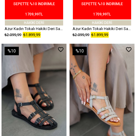
SEPETTE %10 İNDİRİMLE
SEPETTE %10 İNDİRİMLE
1709,99TL
1709,99TL
HAKİKİ DERİ
HAKİKİ DERİ
Azur Kadın Tokalı Hakiki Deri Sandalet Taba
Azur Kadın Tokalı Hakiki Deri Sandalet Silver
₺2.099,99
₺1.899,99
₺2.099,99
₺1.899,99
%10
%10