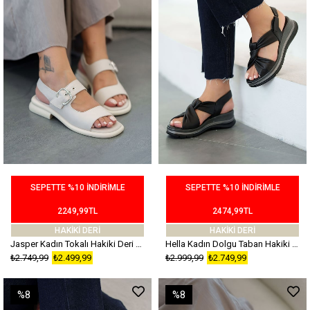
SEPETTE %10 İNDİRİMLE
SEPETTE %10 İNDİRİMLE
2249,99TL
2474,99TL
HAKİKİ DERİ
HAKİKİ DERİ
Jasper Kadın Tokalı Hakiki Deri Sandalet Bej
Hella Kadın Dolgu Taban Hakiki Deri Sandalet Siyah
₺2.749,99
₺2.499,99
₺2.999,99
₺2.749,99
%8
%8