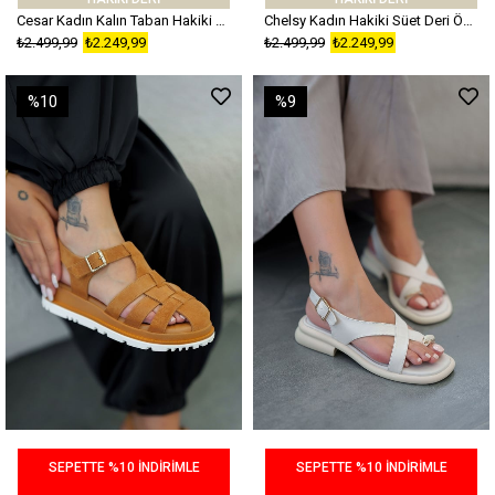
Cesar Kadın Kalın Taban Hakiki Süet Deri Terlik Taba
Chelsy Kadın Hakiki Süet Deri Önü Kapalı Sandalet Bej
₺2.499,99
₺2.249,99
₺2.499,99
₺2.249,99
%10
%9
SEPETTE %10 İNDİRİMLE
SEPETTE %10 İNDİRİMLE