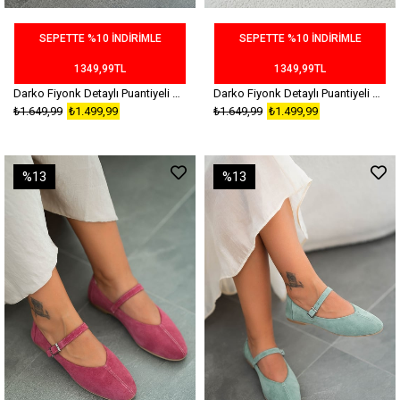
SEPETTE %10 İNDİRİMLE
SEPETTE %10 İNDİRİMLE
1349,99TL
1349,99TL
Darko Fiyonk Detaylı Puantiyeli Saten Babet Kahverengi
Darko Fiyonk Detaylı Puantiyeli Saten Babet Siyah
₺1.649,99
₺1.499,99
₺1.649,99
₺1.499,99
%13
%13