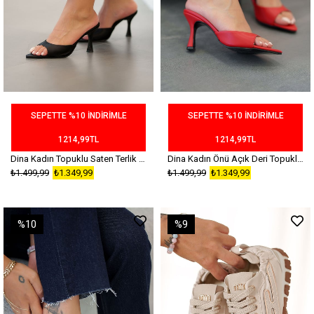
SEPETTE %10 İNDİRİMLE
SEPETTE %10 İNDİRİMLE
1214,99TL
1214,99TL
Dina Kadın Topuklu Saten Terlik Siyah
Dina Kadın Önü Açık Deri Topuklu Terlik Kırmızı
₺1.499,99
₺1.349,99
₺1.499,99
₺1.349,99
%10
%9