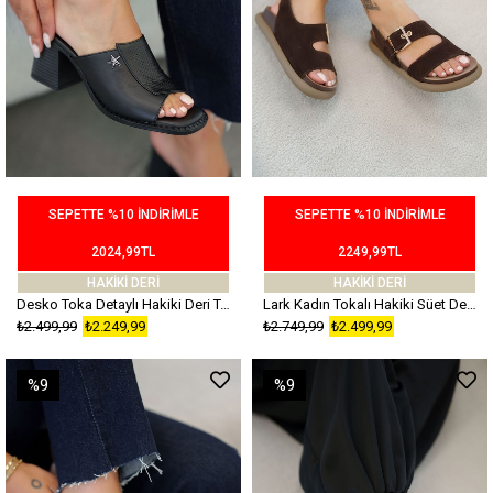
SEPETTE %10 İNDİRİMLE
SEPETTE %10 İNDİRİMLE
2024,99TL
2249,99TL
HAKİKİ DERİ
HAKİKİ DERİ
Desko Toka Detaylı Hakiki Deri Topuklu Terlik Siyah
Lark Kadın Tokalı Hakiki Süet Deri Sandalet Kahverengi
₺2.499,99
₺2.249,99
₺2.749,99
₺2.499,99
%9
%9