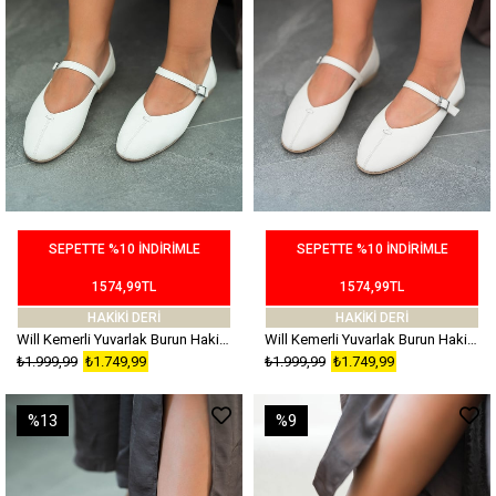
SEPETTE %10 İNDİRİMLE
SEPETTE %10 İNDİRİMLE
1574,99TL
1574,99TL
HAKİKİ DERİ
HAKİKİ DERİ
Will Kemerli Yuvarlak Burun Hakiki Deri Babet Beyaz
Will Kemerli Yuvarlak Burun Hakiki Deri Babet Ekru
₺1.999,99
₺1.749,99
₺1.999,99
₺1.749,99
%13
%9