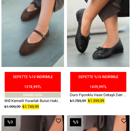
SEPETTE %10 İNDİRİMLE
SEPETTE %10 İNDİRİMLE
1574,99TL
1439,99TL
Duro Fiyonklu Hasır Detaylı Deri Babet Siyah
HAKİKİ DERİ
Will Kemerli Yuvarlak Burun Hakiki Süet Deri Babet Kahverengi
₺1.759,99
₺1.599,99
₺1.999,99
₺1.749,99
%9
%9