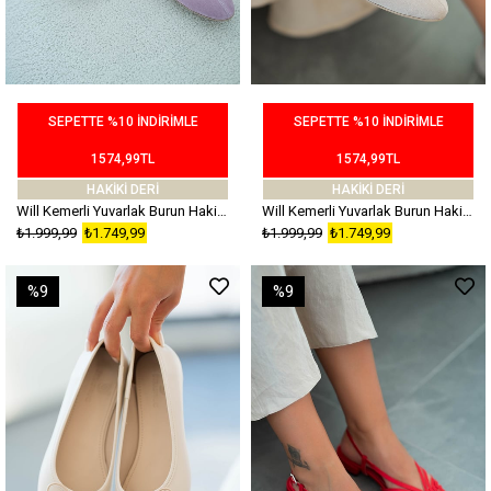
SEPETTE %10 İNDİRİMLE
SEPETTE %10 İNDİRİMLE
1574,99TL
1574,99TL
HAKİKİ DERİ
HAKİKİ DERİ
Will Kemerli Yuvarlak Burun Hakiki Süet Deri Babet Lila
Will Kemerli Yuvarlak Burun Hakiki Süet Deri Babet Bej
₺1.999,99
₺1.749,99
₺1.999,99
₺1.749,99
%9
%9