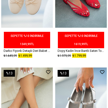
SEPETTE %10 İNDİRİMLE
SEPETTE %10 İNDİRİMLE
1349,99TL
1619,99TL
Darko Fiyonk Detaylı Deri Babet Bej
Dopy Kadın İnce Bantlı Saten Topuklu Babet Kırmızı
₺1.649,99
₺1.499,99
₺1.979,99
₺1.799,99
%13
%13