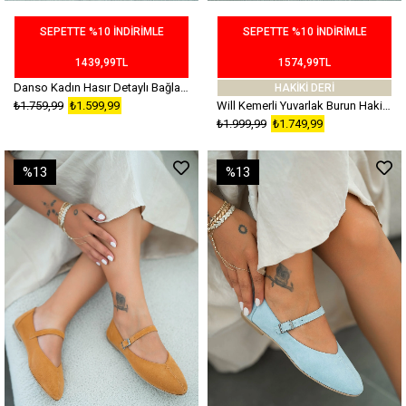
SEPETTE %10 İNDİRİMLE
SEPETTE %10 İNDİRİMLE
1439,99TL
1574,99TL
Danso Kadın Hasır Detaylı Bağlamalı Babet Siyah
HAKİKİ DERİ
₺1.759,99
₺1.599,99
Will Kemerli Yuvarlak Burun Hakiki Süet Deri Babet Mor
₺1.999,99
₺1.749,99
%13
%13