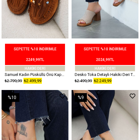
SEPETTE %10 İNDİRİMLE
SEPETTE %10 İNDİRİMLE
2249,99TL
2024,99TL
HAKİKİ DERİ
HAKİKİ DERİ
Samuel Kadın Püsküllü Önü Kapalı Hakiki Deri Terlik Taba
Desko Toka Detaylı Hakiki Deri Topuklu Terlik Silver
₺2.799,99
₺2.499,99
₺2.499,99
₺2.249,99
%10
%9