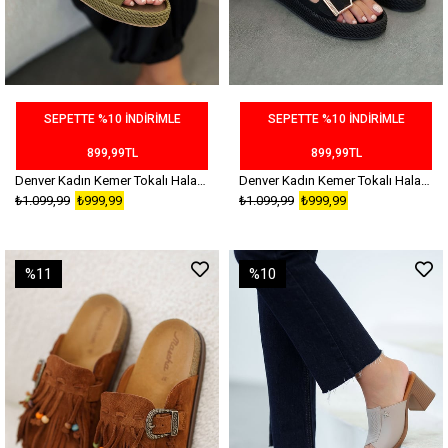
SEPETTE %10 İNDİRİMLE
SEPETTE %10 İNDİRİMLE
899,99TL
899,99TL
Denver Kadın Kemer Tokalı Halat Detaylı Süet Terlik Yeşil
Denver Kadın Kemer Tokalı Halat Detaylı Süet Terlik Siyah
₺1.099,99
₺999,99
₺1.099,99
₺999,99
%11
%10