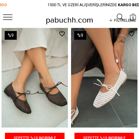
ÜZERİ ALIŞVERİŞLERİNİZDE
KARGO BEDAVA!
SEPETTE %
0
FILTRELEME
%9
%9
SEPETTE %10 İNDİRİMLE
SEPETTE %10 İNDİRİMLE