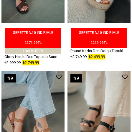
SEPETTE %10 İNDİRİMLE
SEPETTE %10 İNDİRİMLE
2474,99TL
2249,99TL
Pound Kadın Deri Dolgu Topuklu Sandalet Bej
HAKİKİ DERİ
Glosy Hakiki Deri Topuklu Sandalet Kahverengi
₺2.749,99
₺2.499,99
₺2.999,99
₺2.749,99
%9
%9