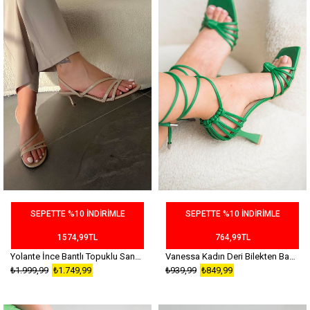
SEPETTE %10 İNDİRİMLE
SEPETTE %10 İNDİRİMLE
1574,99TL
764,99TL
Yolante İnce Bantlı Topuklu Sandalet Bej
Vanessa Kadın Deri Bilekten Bağlamalı Topuklu Ayakkabı Yeşil
₺1.999,99
₺1.749,99
₺939,99
₺849,99