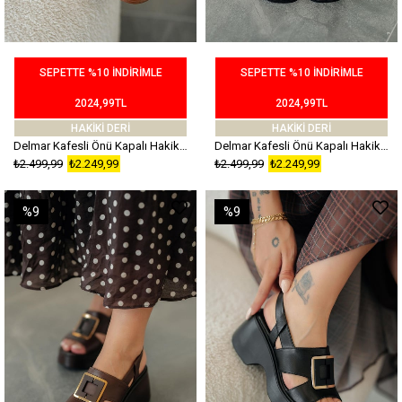
SEPETTE %10 İNDİRİMLE
SEPETTE %10 İNDİRİMLE
2024,99TL
2024,99TL
HAKİKİ DERİ
HAKİKİ DERİ
Delmar Kafesli Önü Kapalı Hakiki Deri Topuklu Sandalet Taba
Delmar Kafesli Önü Kapalı Hakiki Deri Topuklu Sandalet Siyah
₺2.499,99
₺2.249,99
₺2.499,99
₺2.249,99
%9
%9