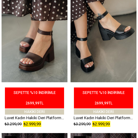
SEPETTE %10 İNDİRİMLE
SEPETTE %10 İNDİRİMLE
2699,99TL
2699,99TL
HAKİKİ DERİ
HAKİKİ DERİ
Luvet Kadın Hakiki Deri Platform Topuklu Sandalet Kahverengi
Luvet Kadın Hakiki Deri Platform Topuklu Sandalet Siyah
₺3.299,99
₺2.999,99
₺3.299,99
₺2.999,99