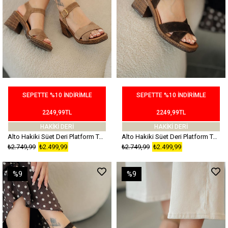
SEPETTE %10 İNDİRİMLE
SEPETTE %10 İNDİRİMLE
2249,99TL
2249,99TL
HAKİKİ DERİ
HAKİKİ DERİ
Alto Hakiki Süet Deri Platform Topuklu Ayakkabı Ten
Alto Hakiki Süet Deri Platform Topuklu Ayakkabı Kahverengi
₺2.749,99
₺2.499,99
₺2.749,99
₺2.499,99
%9
%9