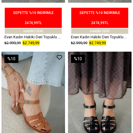
SEPETTE %10 İNDİRİMLE
SEPETTE %10 İNDİRİMLE
2474,99TL
2474,99TL
HAKİKİ DERİ
HAKİKİ DERİ
Evan Kadın Hakiki Deri Topuklu Sandalet Siyah
Evan Kadın Hakiki Deri Topuklu Sandalet Kahverengi
₺2.999,99
₺2.749,99
₺2.999,99
₺2.749,99
%10
%10