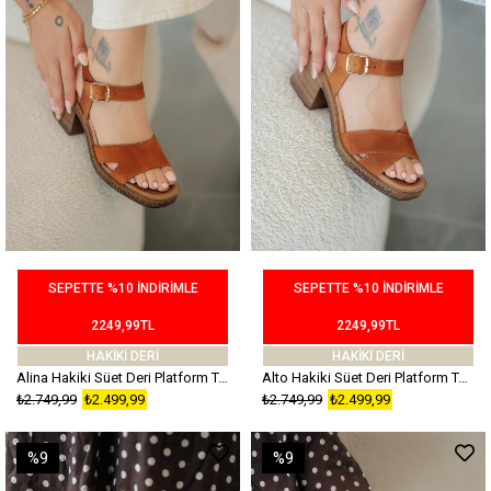
SEPETTE %10 İNDİRİMLE
SEPETTE %10 İNDİRİMLE
2249,99TL
2249,99TL
HAKİKİ DERİ
HAKİKİ DERİ
Alina Hakiki Süet Deri Platform Topuklu Ayakkabı Taba
Alto Hakiki Süet Deri Platform Topuklu Ayakkabı Taba
₺2.749,99
₺2.499,99
₺2.749,99
₺2.499,99
%9
%9