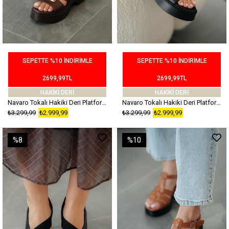
SEPETTE %10 İNDİRİMLE
SEPETTE %10 İNDİRİMLE
2699,99TL
2699,99TL
HAKİKİ DERİ
HAKİKİ DERİ
Navaro Tokalı Hakiki Deri Platform Topuklu Ayakkabı Kahverengi
Navaro Tokalı Hakiki Deri Platform Topuklu Ayakkabı Siyah
₺3.299,99
₺2.999,99
₺3.299,99
₺2.999,99
%8
%10