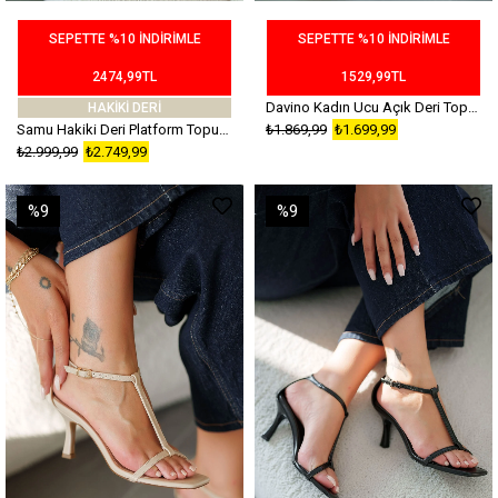
SEPETTE %10 İNDİRİMLE
SEPETTE %10 İNDİRİMLE
2474,99TL
1529,99TL
Davino Kadın Ucu Açık Deri Topuklu Sandalet Kahverengi
HAKİKİ DERİ
Samu Hakiki Deri Platform Topuklu sandalet Kahverengi
₺1.869,99
₺1.699,99
₺2.999,99
₺2.749,99
%9
%9