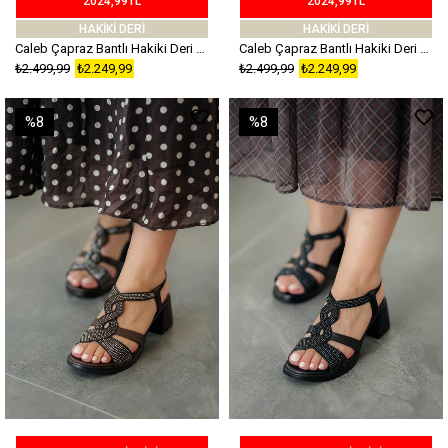
2024,99TL
2024,99TL
HAKİKİ DERİ
HAKİKİ DERİ
Caleb Çapraz Bantlı Hakiki Deri Topuklu Sandalet Taba
Caleb Çapraz Bantlı Hakiki Deri Topuklu Sandalet Siyah
₺2.499,99
₺2.249,99
₺2.499,99
₺2.249,99
%8
%8