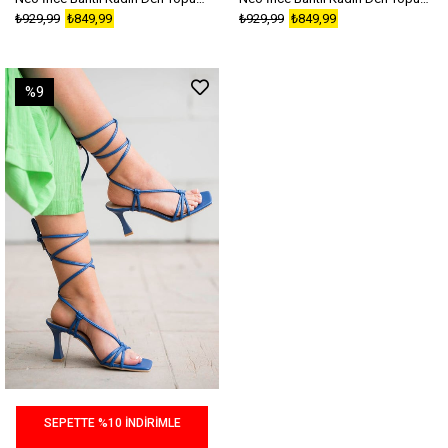
₺929,99
₺849,99
₺929,99
₺849,99
%9
SEPETTE %10 İNDİRİMLE