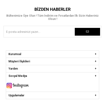
sade modeller tercih edilirken, özel günlerde taşlı ve dikkat çekici
tasarımlar öne çıkar.
BIZDEN HABERLER
Rahat ve dengeli kullanım
Bültenimize Üye Olun ! Tüm İndirim ve Fırsatlardan İlk Sizin Haberiniz
Şıklığın yanında konfor sunan
rahat topuklu sandalet modelleri
, dengeli
Olsun !
topuk yapısı ve yumuşak iç tabanı sayesinde gün boyu rahatlık sağlar.
Uzun süreli kullanımlarda bile konforlu bir deneyim sunar.
Her ortama uyum sağlayan tasarımlar
İster günlük kombinlerde ister özel davetlerde tercih edebileceğiniz
kadın
topuklu sandaletler
, elbise, etek ve pantolon kombinleriyle mükemmel
uyum sağlar. Hem klasik hem modern tarzlara uygun seçenekler sunar.
Özel günlerin vazgeçilmez parçası
Düğün, nişan, mezuniyet ve davetlerde tercih edilen
abiye topuklu
Kurumsal
sandalet modelleri
, şıklığınızı tamamlayan en önemli detaylardan biridir.
Işıltılı ve zarif tasarımlar ile göz alıcı bir stil oluşturabilirsiniz.
Müşteri İlişkileri
Yardım
Sosyal Medya
Uygulamalar