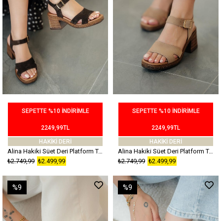
SEPETTE %10 İNDİRİMLE
SEPETTE %10 İNDİRİMLE
2249,99TL
2249,99TL
HAKİKİ DERİ
HAKİKİ DERİ
Alina Hakiki Süet Deri Platform Topuklu Ayakkabı Kahverengi
Alina Hakiki Süet Deri Platform Topuklu Ayakkabı Ten
₺2.749,99
₺2.499,99
₺2.749,99
₺2.499,99
%9
%9