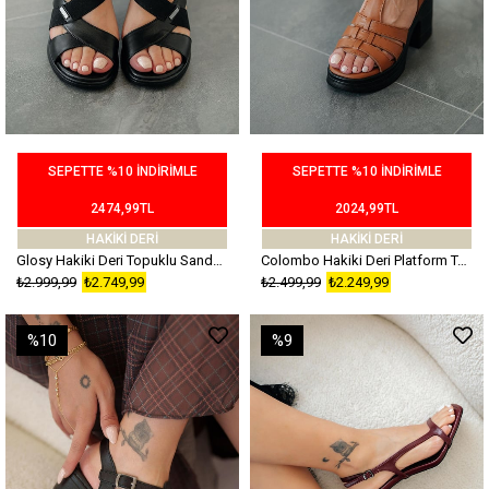
SEPETTE %10 İNDİRİMLE
SEPETTE %10 İNDİRİMLE
2474,99TL
2024,99TL
HAKİKİ DERİ
HAKİKİ DERİ
Glosy Hakiki Deri Topuklu Sandalet Siyah
Colombo Hakiki Deri Platform Topuklu Sandalet Taba
₺2.999,99
₺2.749,99
₺2.499,99
₺2.249,99
%10
%9