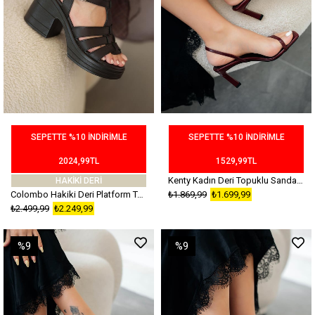
SEPETTE %10 İNDİRİMLE
SEPETTE %10 İNDİRİMLE
2024,99TL
1529,99TL
Kenty Kadın Deri Topuklu Sandalet Bordo
HAKİKİ DERİ
Colombo Hakiki Deri Platform Topuklu Sandalet Siyah
₺1.869,99
₺1.699,99
₺2.499,99
₺2.249,99
%9
%9