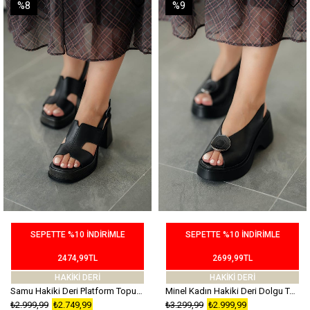
%8
%9
SEPETTE %10 İNDİRİMLE
SEPETTE %10 İNDİRİMLE
2474,99TL
2699,99TL
HAKİKİ DERİ
HAKİKİ DERİ
Samu Hakiki Deri Platform Topuklu sandalet Siyah
Minel Kadın Hakiki Deri Dolgu Topuklu Sandalet Siyah
₺2.999,99
₺2.749,99
₺3.299,99
₺2.999,99