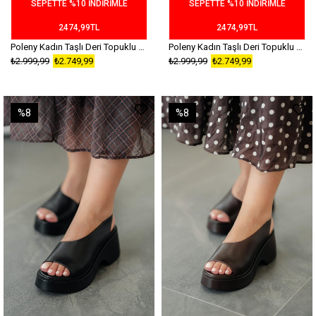
SEPETTE %10 İNDİRİMLE
SEPETTE %10 İNDİRİMLE
2474,99TL
2474,99TL
Poleny Kadın Taşlı Deri Topuklu Sandalet Kahverengi
Poleny Kadın Taşlı Deri Topuklu Sandalet Siyah
₺2.999,99
₺2.749,99
₺2.999,99
₺2.749,99
%8
%8