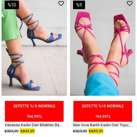
%10
%9
SEPETTE %10 İNDİRİMLE
SEPETTE %10 İNDİRİMLE
764,99TL
764,99TL
Vanessa Kadın Deri Bilekten Bağlamalı Topuklu Ayakkabı Saks Mavi
Neo İnce Bantlı Kadın Deri Topuklu Sandalet Fuşya
₺939,99
₺849,99
₺929,99
₺849,99