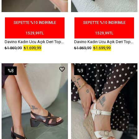
SEPETTE %10 İNDİRİMLE
SEPETTE %10 İNDİRİMLE
1529,99TL
1529,99TL
Davino Kadın Ucu Açık Deri Topuklu Sandalet Bej
Davino Kadın Ucu Açık Deri Topuklu Sandalet Siyah
₺1.869,99
₺1.699,99
₺1.869,99
₺1.699,99
%8
%9