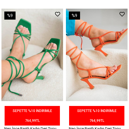
%9
%9
SEPETTE %10 İNDİRİMLE
SEPETTE %10 İNDİRİMLE
764,99TL
764,99TL
Neo İnce Bantlı Kadın Deri Topuklu Sandalet Çimen Yeşili
Neo İnce Bantlı Kadın Deri Topuklu Sandalet Oranj