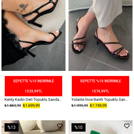
SEPETTE %10 İNDİRİMLE
SEPETTE %10 İNDİRİMLE
1529,99TL
1574,99TL
Kenty Kadın Deri Topuklu Sandalet Siyah
Yolante İnce Bantlı Topuklu Sandalet Kahverengi
₺1.869,99
₺1.699,99
₺1.999,99
₺1.749,99
%13
%10