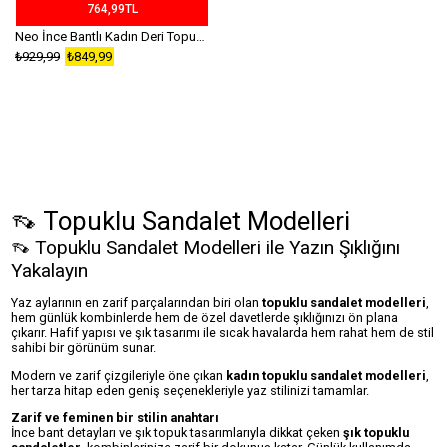
764,99TL
Neo İnce Bantlı Kadın Deri Topuklu Sandalet Saks Mavi
₺929,99
₺849,99
👡 Topuklu Sandalet Modelleri
👡 Topuklu Sandalet Modelleri ile Yazın Şıklığını
Yakalayın
Yaz aylarının en zarif parçalarından biri olan
topuklu sandalet modelleri
,
hem günlük kombinlerde hem de özel davetlerde şıklığınızı ön plana
çıkarır. Hafif yapısı ve şık tasarımı ile sıcak havalarda hem rahat hem de stil
sahibi bir görünüm sunar.
Modern ve zarif çizgileriyle öne çıkan
kadın topuklu sandalet modelleri
,
her tarza hitap eden geniş seçenekleriyle yaz stilinizi tamamlar.
Zarif ve feminen bir stilin anahtarı
İnce bant detayları ve şık topuk tasarımlarıyla dikkat çeken
şık topuklu
sandaletler
, kombinlerinize zarif bir dokunuş katar. Günlük kullanımda