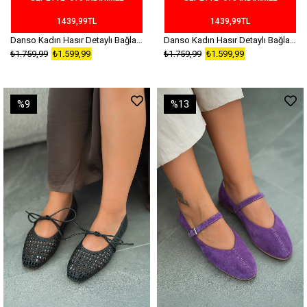
1439,99TL
1439,99TL
Danso Kadın Hasır Detaylı Bağlamalı Babet Kahverengi
Danso Kadın Hasır Detaylı Bağlamalı Babet Bej
₺1.759,99
₺1.599,99
₺1.759,99
₺1.599,99
%9
%13