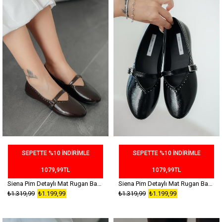
SEPETTE %10 İNDİRİMLE
SEPETTE %10 İNDİRİMLE
1079,99TL
1079,99TL
Siena Pim Detaylı Mat Rugan Babet Kahverengi
Siena Pim Detaylı Mat Rugan Babet Siyah
₺1.319,99
₺1.199,99
₺1.319,99
₺1.199,99