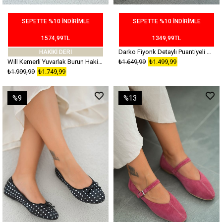
SEPETTE %10 İNDİRİMLE
SEPETTE %10 İNDİRİMLE
1574,99TL
1349,99TL
Darko Fiyonk Detaylı Puantiyeli Saten Babet Kahverengi
HAKİKİ DERİ
Will Kemerli Yuvarlak Burun Hakiki Süet Deri Babet Gül Kurusu
₺1.649,99
₺1.499,99
₺1.999,99
₺1.749,99
%9
%13