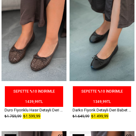
SEPETTE %10 İNDİRİMLE
SEPETTE %10 İNDİRİMLE
1439,99TL
1349,99TL
Duro Fiyonklu Hasır Detaylı Deri Babet Kahverengi
Darko Fiyonk Detaylı Deri Babet Kahverengi
₺1.759,99
₺1.599,99
₺1.649,99
₺1.499,99