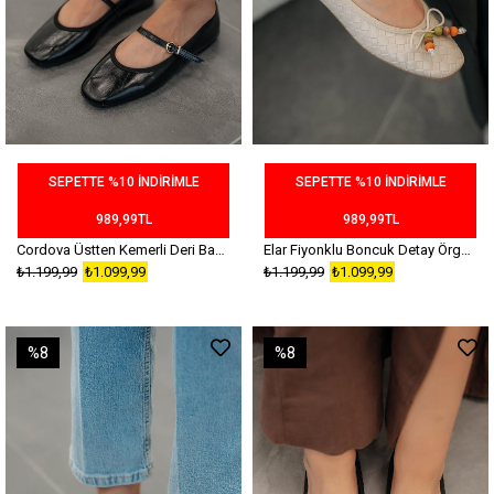
SEPETTE %10 İNDİRİMLE
SEPETTE %10 İNDİRİMLE
989,99TL
989,99TL
Cordova Üstten Kemerli Deri Babet Siyah
Elar Fiyonklu Boncuk Detay Örgülü Deri Babet Ekru
₺1.199,99
₺1.099,99
₺1.199,99
₺1.099,99
%8
%8