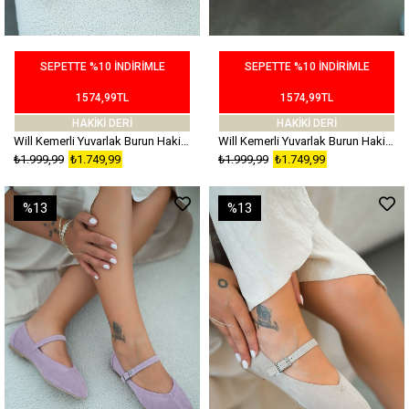
SEPETTE %10 İNDİRİMLE
SEPETTE %10 İNDİRİMLE
1574,99TL
1574,99TL
HAKİKİ DERİ
HAKİKİ DERİ
Will Kemerli Yuvarlak Burun Hakiki Süet Deri Babet Hardal
Will Kemerli Yuvarlak Burun Hakiki Süet Deri Babet Bebek Mavi
₺1.999,99
₺1.749,99
₺1.999,99
₺1.749,99
%13
%13