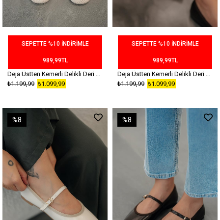
SEPETTE %10 İNDİRİMLE
SEPETTE %10 İNDİRİMLE
989,99TL
989,99TL
Deja Üstten Kemerli Delikli Deri Babet Ekru
Deja Üstten Kemerli Delikli Deri Babet Kahverengi
₺1.199,99
₺1.099,99
₺1.199,99
₺1.099,99
%8
%8