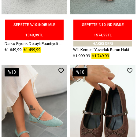
SEPETTE %10 İNDİRİMLE
SEPETTE %10 İNDİRİMLE
1349,99TL
1574,99TL
Darko Fiyonk Detaylı Puantiyeli Saten Babet Siyah
HAKİKİ DERİ
₺1.649,99
₺1.499,99
Will Kemerli Yuvarlak Burun Hakiki Süet Deri Babet Fuşya
₺1.999,99
₺1.749,99
%13
%10