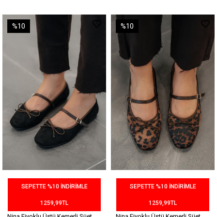
%10
%10
SEPETTE %10 İNDİRİMLE
SEPETTE %10 İNDİRİMLE
1259,99TL
1259,99TL
Nina Fiyoklu Üstü Kemerli Süet Babet Siyah
Nina Fiyoklu Üstü Kemerli Süet Babet Leopar