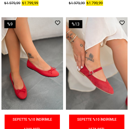
₺1.979,99
₺1.799,99
₺1.979,99
₺1.799,99
%9
%13
SEPETTE %10 İNDİRİMLE
SEPETTE %10 İNDİRİMLE