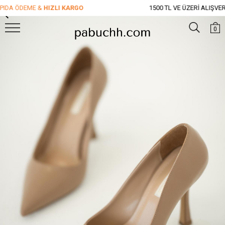
DA ÖDEME &
HIZLI KARGO
1500 TL VE ÜZERİ ALIŞVERİ
0