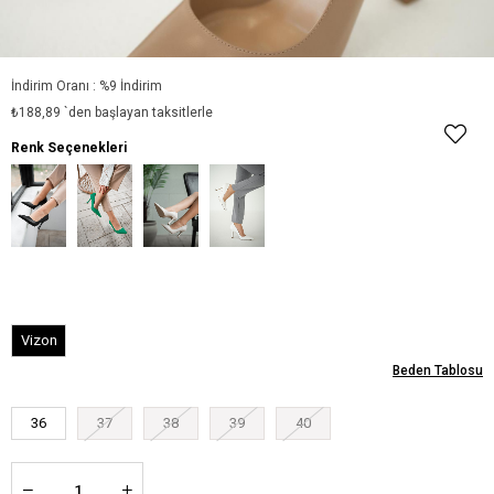
İndirim Oranı
:
%
9
İndirim
₺188,89
`den başlayan taksitlerle
Renk Seçenekleri
Vizon
Beden Tablosu
36
37
38
39
40